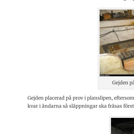
Gejden på
Gejden placerad på prov i planslipen, efterso
kvar i ändarna så släppningar ska fräsas först