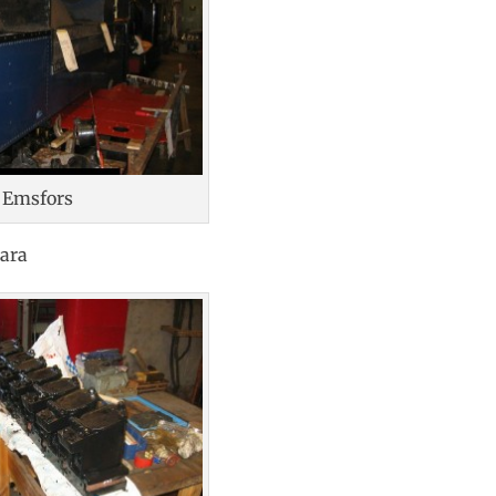
Emsfors
lara