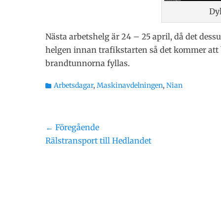
Dyl
Nästa arbetshelg är 24 – 25 april, då det dessu
helgen innan trafikstarten så det kommer att bli
brandtunnorna fyllas.
Kategorier
Arbetsdagar
,
Maskinavdelningen
,
Nian
Inläggsnavigering
← Föregående
Föregående
Rälstransport till Hedlandet
inlägg: