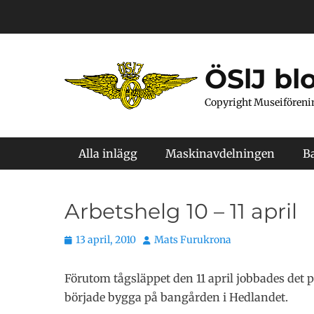
Hoppa
till
innehåll
ÖSlJ bl
Copyright Museiföreni
Primär meny
Alla inlägg
Maskinavdelningen
B
Arbetshelg 10 – 11 april
Publicerat
Författare
13 april, 2010
Mats Furukrona
den
Förutom tågsläppet den 11 april jobbades det
började bygga på bangården i Hedlandet.