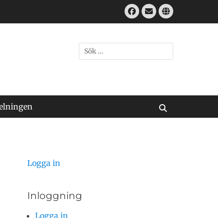
Facebook
E-
Webbplats
mail
Sök
efter:
elningen
Sök
Logga in
Inloggning
Logga in