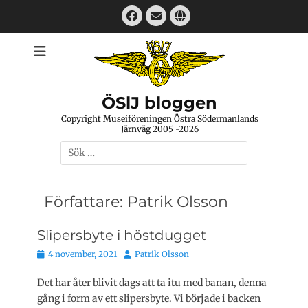
Hoppa
Facebook
E-
Webbplats
till
mail
innehåll
ÖSlJ bloggen
Copyright Museiföreningen Östra Södermanlands
Järnväg 2005 -2026
Sök
efter:
Författare:
Patrik Olsson
Slipersbyte i höstdugget
Publicerat
Författare
4 november, 2021
Patrik Olsson
den
Det har åter blivit dags att ta itu med banan, denna
gång i form av ett slipersbyte. Vi började i backen