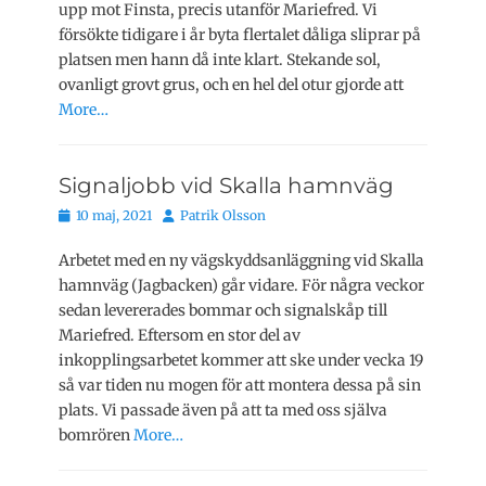
upp mot Finsta, precis utanför Mariefred. Vi
försökte tidigare i år byta flertalet dåliga sliprar på
platsen men hann då inte klart. Stekande sol,
ovanligt grovt grus, och en hel del otur gjorde att
More…
Signaljobb vid Skalla hamnväg
Publicerat
Författare
10 maj, 2021
Patrik Olsson
den
Arbetet med en ny vägskyddsanläggning vid Skalla
hamnväg (Jagbacken) går vidare. För några veckor
sedan levererades bommar och signalskåp till
Mariefred. Eftersom en stor del av
inkopplingsarbetet kommer att ske under vecka 19
så var tiden nu mogen för att montera dessa på sin
plats. Vi passade även på att ta med oss själva
bomrören
More…