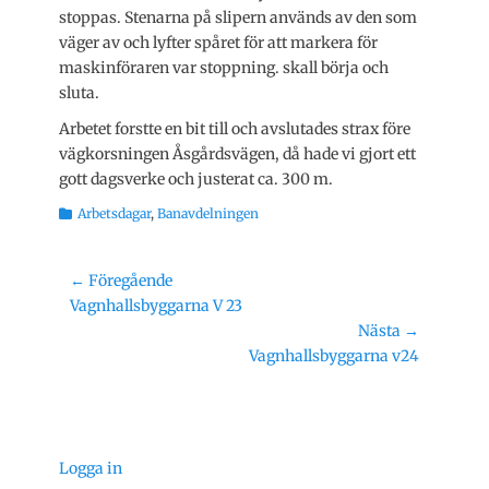
stoppas. Stenarna på slipern används av den som
väger av och lyfter spåret för att markera för
maskinföraren var stoppning. skall börja och
sluta.
Arbetet forstte en bit till och avslutades strax före
vägkorsningen Åsgårdsvägen, då hade vi gjort ett
gott dagsverke och justerat ca. 300 m.
Kategorier
Arbetsdagar
,
Banavdelningen
Inläggsnavigering
← Föregående
Föregående
Vagnhallsbyggarna V 23
inlägg:
Nästa →
Nästa
Vagnhallsbyggarna v24
inlägg:
Logga in