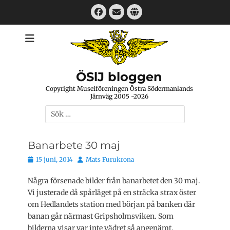
Hoppa
Facebook
E-
Webbplats
till
mail
innehåll
ÖSlJ bloggen
Copyright Museiföreningen Östra Södermanlands
Järnväg 2005 -2026
Sök
efter:
Banarbete 30 maj
Publicerat
Författare
15 juni, 2014
Mats Furukrona
den
Några försenade bilder från banarbetet den 30 maj.
Vi justerade då spårläget på en sträcka strax öster
om Hedlandets station med början på banken där
banan går närmast Gripsholmsviken. Som
bilderna visar var inte vädret så angenämt,