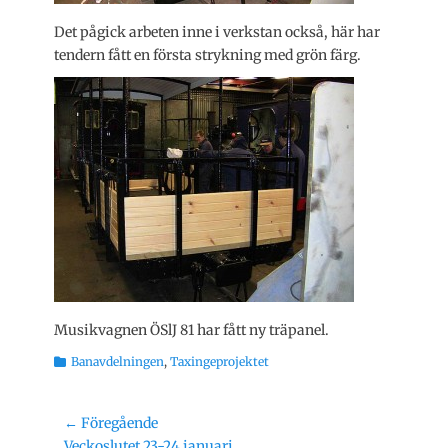
Det pågick arbeten inne i verkstan också, här har
tendern fått en första strykning med grön färg.
Musikvagnen ÖSlJ 81 har fått ny träpanel.
Kategorier
Banavdelningen
,
Taxingeprojektet
Inläggsnavigering
← Föregående
Föregående
Veckoslutet 23-24 januari