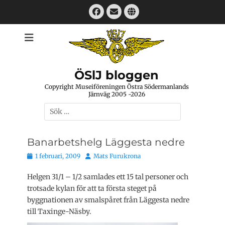
Hoppa
Facebook
E-
Webbplats
till
mail
innehåll
ÖSlJ bloggen
Copyright Museiföreningen Östra Södermanlands
Järnväg 2005 -2026
Sök
efter:
Banarbetshelg Läggesta nedre
Publicerat
Författare
1 februari, 2009
Mats Furukrona
den
Helgen 31/1 – 1/2 samlades ett 15 tal personer och
trotsade kylan för att ta första steget på
byggnationen av smalspåret från Läggesta nedre
till Taxinge-Näsby.