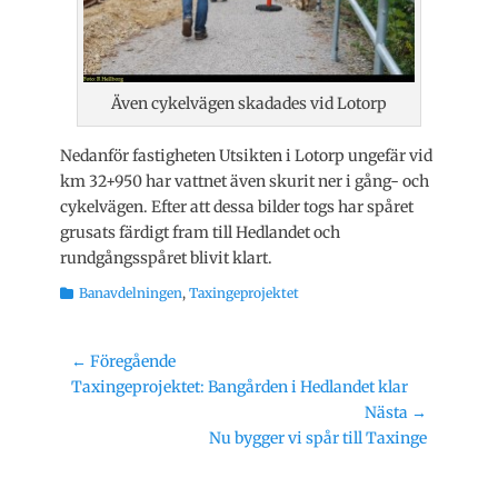
Även cykelvägen skadades vid Lotorp
Nedanför fastigheten Utsikten i Lotorp ungefär vid
km 32+950 har vattnet även skurit ner i gång- och
cykelvägen. Efter att dessa bilder togs har spåret
grusats färdigt fram till Hedlandet och
rundgångsspåret blivit klart.
Kategorier
Banavdelningen
,
Taxingeprojektet
Inläggsnavigering
← Föregående
Föregående
Taxingeprojektet: Bangården i Hedlandet klar
inlägg:
Nästa →
Nästa
Nu bygger vi spår till Taxinge
inlägg: