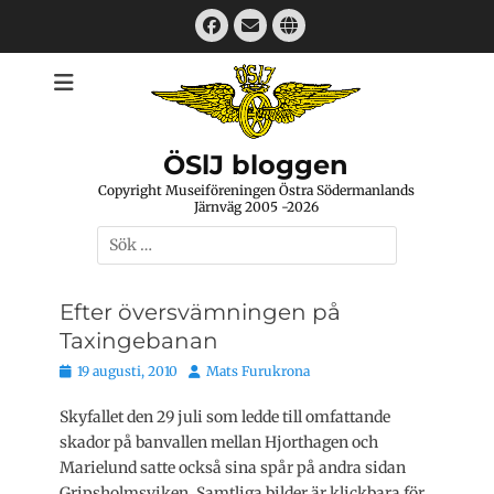
Hoppa
Facebook
E-
Webbplats
till
mail
innehåll
ÖSlJ bloggen
Copyright Museiföreningen Östra Södermanlands
Järnväg 2005 -2026
Sök
efter:
Efter översvämningen på
Taxingebanan
Publicerat
Författare
19 augusti, 2010
Mats Furukrona
den
Skyfallet den 29 juli som ledde till omfattande
skador på banvallen mellan Hjorthagen och
Marielund satte också sina spår på andra sidan
Gripsholmsviken. Samtliga bilder är klickbara för