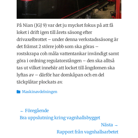
På Nian (JGJ 9) var det ju mycket fokus på att få
loket i drift igen till årets säsong efter
drivaxelbrottet – under denna verkstadssäsong är
det främst 2 större jobb som ska göras –
rostskrapa coh måla vattentankar invändigt samt
göra i ordning regulatorstången – den ska alltså
tas ut vilket innebär att locket till ångdomen ska
lyftas av – därför har domkåpan och en del
täckplåtar plockats av.
Kategorier
Maskinavdelningen
Inläggsnavigering
← Föregående
Föregående
Bra uppslutning kring vagnhallsbygget
inlägg:
Nästa →
Nästa
Rapport från vagnhallsarbetet