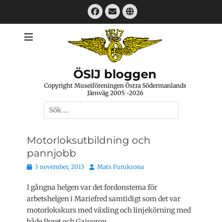
Hoppa
Facebook
E-
Webbplats
till
mail
innehåll
ÖSlJ bloggen
Copyright Museiföreningen Östra Södermanlands
Järnväg 2005 -2026
Sök
efter:
Motorloksutbildning och
pannjobb
Publicerat
Författare
3 november, 2013
Mats Furukrona
den
I gångna helgen var det fordonstema för
arbetshelgen i Mariefred samtidigt som det var
motorlokskurs med växling och linjekörning med
både Pyret och Gaivoron.