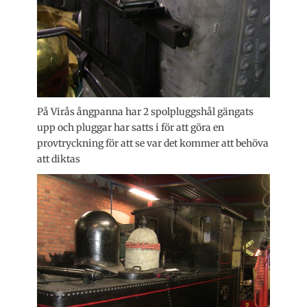
På Virås ångpanna har 2 spolpluggshål gängats
upp och pluggar har satts i för att göra en
provtryckning för att se var det kommer att behöva
att diktas