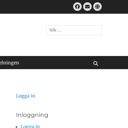
Facebook
E-
Webbplats
mail
Sök
efter:
elningen
Sök
Logga in
Inloggning
Logga in