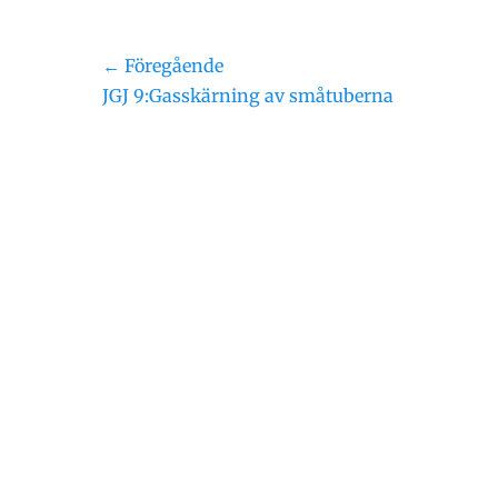
Inläggsnavigering
← Föregående
Föregående
JGJ 9:Gasskärning av småtuberna
inlägg: