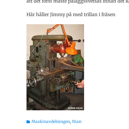
att det först måste påläggssvetsas innan det ka
Här håller Jimmy på med trillan i fräsen
Kategorier
Maskinavdelningen
,
Nian