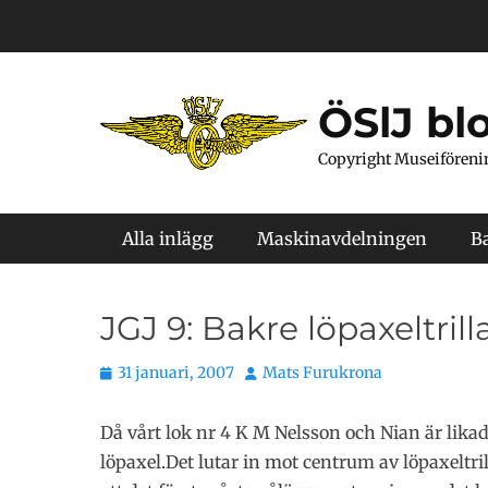
Hoppa
till
innehåll
ÖSlJ bl
Copyright Museiföreni
Primär meny
Alla inlägg
Maskinavdelningen
B
JGJ 9: Bakre löpaxeltril
Publicerat
Författare
31 januari, 2007
Mats Furukrona
den
Då vårt lok nr 4 K M Nelsson och Nian är lika
löpaxel.Det lutar in mot centrum av löpaxeltril