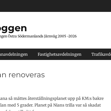
oggen
ngen Östra Södermanlands Järnväg 2005 -2026
anavdelningen
Fastighetsavdelningen
Trafikavd
lan renoveras
dana så mättes återställningsplanet upp på KM:s bakre
lan med 5 grader. Planet på Nians trilla var så skadat