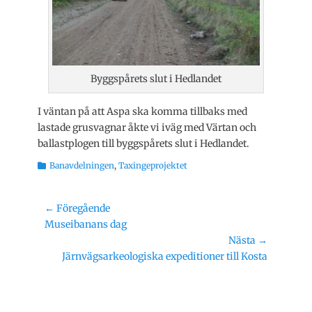
Byggspårets slut i Hedlandet
I väntan på att Aspa ska komma tillbaks med
lastade grusvagnar åkte vi iväg med Värtan och
ballastplogen till byggspårets slut i Hedlandet.
Kategorier
Banavdelningen
,
Taxingeprojektet
Inläggsnavigering
← Föregående
Föregående
Museibanans dag
inlägg:
Nästa →
Nästa
Järnvägsarkeologiska expeditioner till Kosta
inlägg: