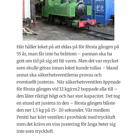
Här håller loket på att eldas på för första gången på
55 år, man får inte ha bråttom – pannan ska ha
gott om tid på sig att bli varm. Men det var mycket
som skulle göras innan loket kunde rullas – bland
annat ska säkerhetsventilerna provas och
eventuellt justeras. När säkerhetsventilen öppnade
för första gången vid 12 kg/cm2 hoppade alla till –
den låter riktigt högt och har stor kapacitet. Det tog
en stund att justera in den – första gången blåste
den ner 1,5 kg på 15- 20 sekunder. Vår medlem
Pentti har kört ventilen i provbänk med tryckluft
men det krävs en viss justering för ånga beter sig
inte som tryckluft.