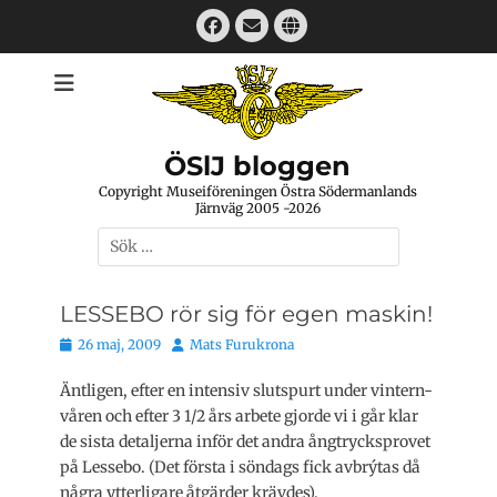
Hoppa
Facebook
E-
Webbplats
till
mail
innehåll
ÖSlJ bloggen
Copyright Museiföreningen Östra Södermanlands
Järnväg 2005 -2026
Sök
efter:
LESSEBO rör sig för egen maskin!
Publicerat
Författare
26 maj, 2009
Mats Furukrona
den
Äntligen, efter en intensiv slutspurt under vintern-
våren och efter 3 1/2 års arbete gjorde vi i går klar
de sista detaljerna inför det andra ångtrycksprovet
på Lessebo. (Det första i söndags fick avbrýtas då
några ytterligare åtgärder krävdes).