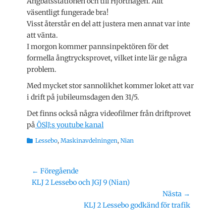
Ångbåtsstationen och till Hjorthagen. Allt
väsentligt fungerade bra!
Visst återstår en del att justera men annat var inte
att vänta.
I morgon kommer pannsinpektören för det
formella ångtrycksprovet, vilket inte lär ge några
problem.
Med mycket stor sannolikhet kommer loket att var
i drift på jubileumsdagen den 31/5.
Det finns också några videofilmer från driftprovet
på
ÖSlJ:s youtube kanal
Kategorier
Lessebo
,
Maskinavdelningen
,
Nian
Inläggsnavigering
← Föregående
Föregående
KLJ 2 Lessebo och JGJ 9 (Nian)
inlägg:
Nästa →
Nästa
KLJ 2 Lessebo godkänd för trafik
inlägg: