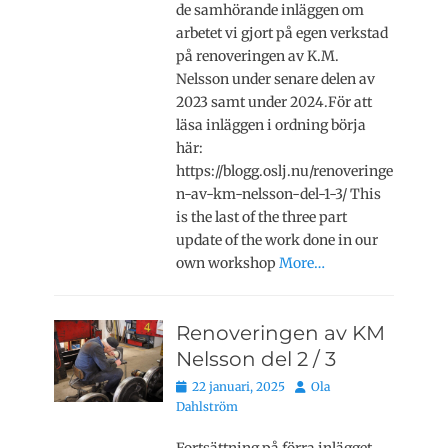
de samhörande inläggen om
arbetet vi gjort på egen verkstad
på renoveringen av K.M.
Nelsson under senare delen av
2023 samt under 2024.För att
läsa inläggen i ordning börja
här:
https://blogg.oslj.nu/renoveringe
n-av-km-nelsson-del-1-3/ This
is the last of the three part
update of the work done in our
own workshop
More…
Renoveringen av KM
Nelsson del 2 / 3
Publicerat
Författare
22 januari, 2025
Ola
den
Dahlström