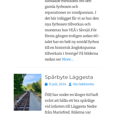
handlade mestadels om den
gamla fyrboxen och
reparationer av rundpannan. I
det här inlägget får vi se hur den
nya fyrboxen tillverkas och
monteras hos VEÅ i Sävsjö.För
första gången troligen sedan 60-
talet har en helt ny smidd fyrbox
till en historisk ånglokspanna
tillverkats i Sverige! På bilderna
nedan ser
More…
Spårbyte Läggesta
Publicerat
Författare
11 juli, 2024
Ola Dahlström
den
ÖSlJ har under en längre tid haft
svårt att hålla ett bra spårläge
vid infarten till Läggesta Nedre
från Mariefred. Rälerna var