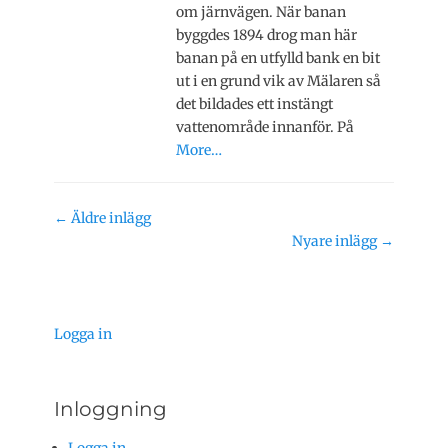
om järnvägen. När banan
byggdes 1894 drog man här
banan på en utfylld bank en bit
ut i en grund vik av Mälaren så
det bildades ett instängt
vattenområde innanför. På
More…
Inläggsnavigering
←
Äldre inlägg
Nyare inlägg
→
Logga in
Inloggning