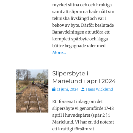
mycket slitna och och krokiga
samt att sliprarna hade nått sin
tekniska livslängd och var i
behov av byte. Därför beslutade
Banavdelningen att utföra ett
komplett spårbyte och lägga
bättre begagnade räler med
More…
Slipersbyte i
Marielund i april 2024
Publicerat
Författare
11 juni, 2024
Hans Wicklund
den
Ett försenat inlägg om det
slipersbyte vi genomförde 17-18
april i huvudspåret (spår 2 ) i
Marielund. Vi har en tid noterat
ett kraftigt försämrat