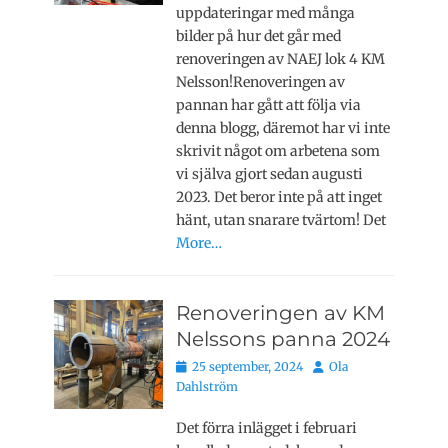
uppdateringar med många
bilder på hur det går med
renoveringen av NAEJ lok 4 KM
Nelsson!Renoveringen av
pannan har gått att följa via
denna blogg, däremot har vi inte
skrivit något om arbetena som
vi själva gjort sedan augusti
2023. Det beror inte på att inget
hänt, utan snarare tvärtom! Det
More…
Renoveringen av KM
Nelssons panna 2024
Publicerat
Författare
25 september, 2024
Ola
den
Dahlström
Det förra inlägget i februari