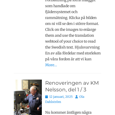
Fortsättning på förra inlägget
som handlade om
fjädersystemet och
rammätning. Klicka på bilden
om ni vill se den i större format.
Click on the images to enlarge
them and use the translation
webtool of your choice to read
the Swedish text. Hjulsvarvning
En av alla fördelar med storleken
på våra fordon är att vi kan
More…
Renoveringen av KM
Nelsson, del 1 / 3
Publicerat
Författare
12 januari, 2025
Ola
den
Dahlström
Nu kommer äntligen några