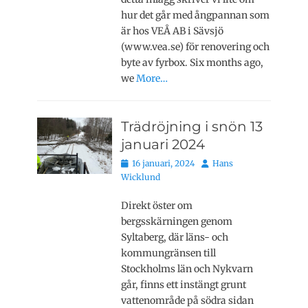
hur det går med ångpannan som
är hos VEÅ AB i Sävsjö
(www.vea.se) för renovering och
byte av fyrbox. Six months ago,
we
More…
Trädröjning i snön 13
januari 2024
Publicerat
Författare
16 januari, 2024
Hans
den
Wicklund
Direkt öster om
bergsskärningen genom
Syltaberg, där läns- och
kommungränsen till
Stockholms län och Nykvarn
går, finns ett instängt grunt
vattenområde på södra sidan