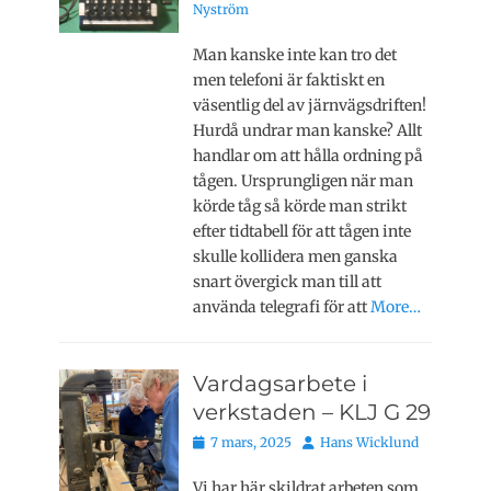
den
Nyström
Man kanske inte kan tro det
men telefoni är faktiskt en
väsentlig del av järnvägsdriften!
Hurdå undrar man kanske? Allt
handlar om att hålla ordning på
tågen. Ursprungligen när man
körde tåg så körde man strikt
efter tidtabell för att tågen inte
skulle kollidera men ganska
snart övergick man till att
använda telegrafi för att
More…
Vardagsarbete i
verkstaden – KLJ G 29
Publicerat
Författare
7 mars, 2025
Hans Wicklund
den
Vi har här skildrat arbeten som