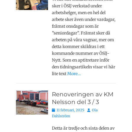
sker i ÖSlJ verkstad under
arbetshelger, men en hel del
arbete sker även under vardagar,
främst onsdagar som är
”seniordagar”. Främst sker då
arbeten på våra vagnar, mer om
detta kommer skildras i ett
kommande nummer av ÖSlJ-
Nytt. Som en aptitretare inför
den tidningsartikeln visar vi här
lite text
More…
Renoveringen av KM
Nelsson del 3 / 3
Publicerat
Författare
11 februari, 2025
Ola
den
Dahlström
Detta är tredje och sista delen av