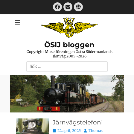
Hoppa
Facebook
E-
Webbplats
till
mail
innehåll
ÖSlJ bloggen
Copyright Museiföreningen Östra Södermanlands
Järnväg 2005 -2026
Sök
efter:
Järnvägstelefoni
Publicerat
Författare
22 april, 2025
Thomas