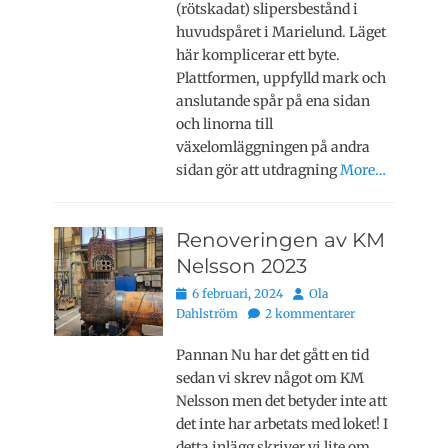
(rötskadat) slipersbestånd i
huvudspåret i Marielund. Läget
här komplicerar ett byte.
Plattformen, uppfylld mark och
anslutande spår på ena sidan
och linorna till
växelomläggningen på andra
sidan gör att utdragning
More…
Renoveringen av KM
Nelsson 2023
Publicerat
Författare
6 februari, 2024
Ola
den
Dahlström
2 kommentarer
Pannan Nu har det gått en tid
sedan vi skrev något om KM
Nelsson men det betyder inte att
det inte har arbetats med loket! I
detta inlägg skriver vi lite om