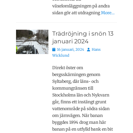
växelomläggningen på andra
sidan gör att utdragning
More…
Trädröjning i snön 13
januari 2024
Publicerat
Författare
16 januari, 2024
Hans
den
Wicklund
Direkt öster om
bergsskärningen genom
Syltaberg, där läns- och
kommungränsen till
Stockholms län och Nykvarn
går, finns ett instängt grunt
vattenområde på södra sidan
om järnvägen. När banan
byggdes 1894 drog man här
banan på en utfylld bank en bit