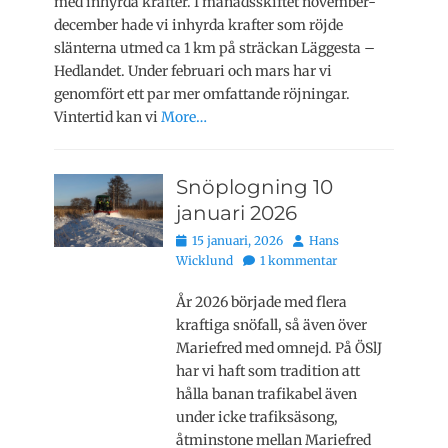
med inhyrda krafter. I månadsskiftet november-
december hade vi inhyrda krafter som röjde
slänterna utmed ca 1 km på sträckan Läggesta –
Hedlandet. Under februari och mars har vi
genomfört ett par mer omfattande röjningar.
Vintertid kan vi
More…
Snöplogning 10
januari 2026
Publicerat
Författare
15 januari, 2026
Hans
den
Wicklund
1 kommentar
År 2026 började med flera
kraftiga snöfall, så även över
Mariefred med omnejd. På ÖSlJ
har vi haft som tradition att
hålla banan trafikabel även
under icke trafiksäsong,
åtminstone mellan Mariefred