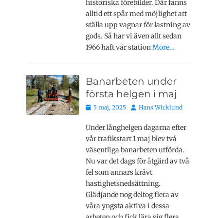
historiska förebilder. Där fanns
alltid ett spår med möjlighet att
ställa upp vagnar för lastning av
gods. Så har vi även allt sedan
1966 haft vår station
More…
Banarbeten under
första helgen i maj
Publicerat
Författare
5 maj, 2025
Hans Wicklund
den
Under långhelgen dagarna efter
vår trafikstart 1 maj blev två
väsentliga banarbeten utförda.
Nu var det dags för åtgärd av två
fel som annars krävt
hastighetsnedsättning.
Glädjande nog deltog flera av
våra yngsta aktiva i dessa
arbeten och fick lära sig flera