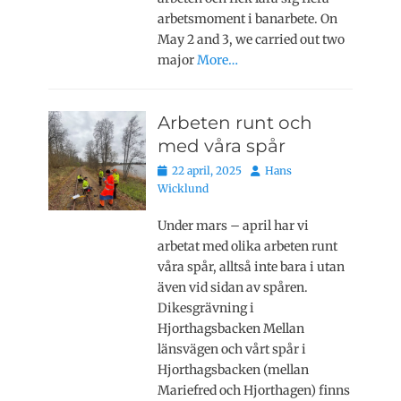
arbetsmoment i banarbete. On
May 2 and 3, we carried out two
major
More…
Arbeten runt och
med våra spår
Publicerat
Författare
22 april, 2025
Hans
den
Wicklund
Under mars – april har vi
arbetat med olika arbeten runt
våra spår, alltså inte bara i utan
även vid sidan av spåren.
Dikesgrävning i
Hjorthagsbacken Mellan
länsvägen och vårt spår i
Hjorthagsbacken (mellan
Mariefred och Hjorthagen) finns