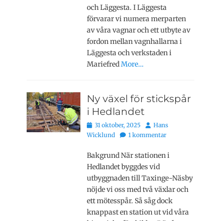
och Läggesta. I Läggesta
förvarar vi numera merparten
av våra vagnar och ett utbyte av
fordon mellan vagnhallarna i
Läggesta och verkstaden i
Mariefred
More…
Ny växel för stickspår
i Hedlandet
Publicerat
Författare
31 oktober, 2025
Hans
den
Wicklund
1 kommentar
Bakgrund När stationen i
Hedlandet byggdes vid
utbyggnaden till Taxinge-Näsby
nöjde vi oss med två växlar och
ett mötesspår. Så såg dock
knappast en station ut vid våra