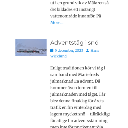
ut i en grund vik av Mälaren så
det bildades ett instängt
vattenområde innanför. På
More…
Adventståg i snö
Publicerat
Författare
5 december, 2023
Hans
den
Wicklund
Enligt traditionen kör vi tåg i
samband med Mariefreds
julmarknad 1:a advent. Då
kommer även tomten till
julmarknaden med tåget. I år
blev denna finaldag för årets
trafik en fin vinterdag med
lagom mycket snö – tillräckligt
för att ge fin adventsstämning
men inte för mycket att röja