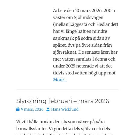
Arbete den 10 mars 2026. 200 m
väster om Sjölundsvägen
(mellan Läggesta och Hedlandet)
har vi länge haft en mindre
sankmark på södra sidan av
spåret, dvs på övre sidan från
sjön räknat. De senaste åren har
mer vatten samlats i denna och
under 2025 noterade vi att det
tidvis stod vatten högt upp mot
More…
Slyröjning februari – mars 2026
Publicerat
Författare
9 mars, 2026
Hans Wicklund
den
Vi vill hålla undan den sly som växer på våra
banvallsslänter. Vi gör detta dels själva och dels