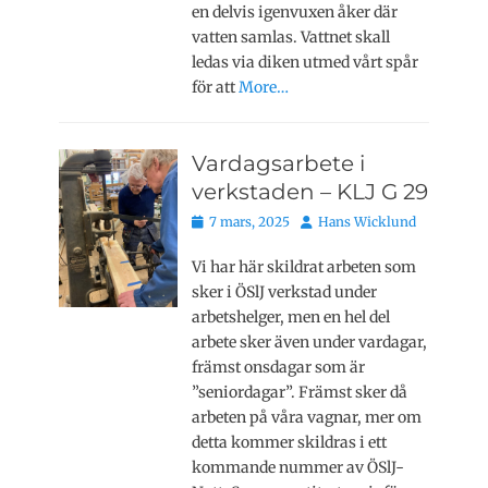
en delvis igenvuxen åker där
vatten samlas. Vattnet skall
ledas via diken utmed vårt spår
för att
More…
Vardagsarbete i
verkstaden – KLJ G 29
Publicerat
Författare
7 mars, 2025
Hans Wicklund
den
Vi har här skildrat arbeten som
sker i ÖSlJ verkstad under
arbetshelger, men en hel del
arbete sker även under vardagar,
främst onsdagar som är
”seniordagar”. Främst sker då
arbeten på våra vagnar, mer om
detta kommer skildras i ett
kommande nummer av ÖSlJ-