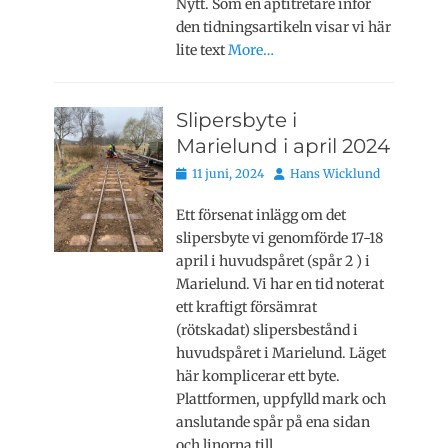
Nytt. Som en aptitretare inför
den tidningsartikeln visar vi här
lite text
More…
Slipersbyte i
Marielund i april 2024
Publicerat
Författare
11 juni, 2024
Hans Wicklund
den
Ett försenat inlägg om det
slipersbyte vi genomförde 17-18
april i huvudspåret (spår 2 ) i
Marielund. Vi har en tid noterat
ett kraftigt försämrat
(rötskadat) slipersbestånd i
huvudspåret i Marielund. Läget
här komplicerar ett byte.
Plattformen, uppfylld mark och
anslutande spår på ena sidan
och linorna till