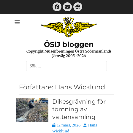
Hoppa
Facebook
E-
Webbplats
till
mail
innehåll
ÖSlJ bloggen
Copyright Museiföreningen Östra Södermanlands
Järnväg 2005 -2026
Sök
efter:
Författare:
Hans Wicklund
Dikesgrävning för
tömning av
vattensamling
Publicerat
Författare
12 mars, 2026
Hans
den
Wicklund