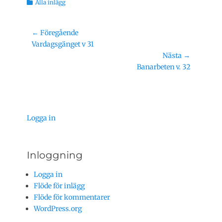
Kategorier
Alla inlägg
Inläggsnavigering
← Föregående
Föregående
Vardagsgänget v 31
inlägg:
Nästa →
Nästa
Banarbeten v. 32
inlägg:
Logga in
Inloggning
Logga in
Flöde för inlägg
Flöde för kommentarer
WordPress.org