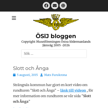
Hoppa
Facebook
E-
Webbplats
till
mail
innehåll
ÖSlJ bloggen
Copyright Museiföreningen Östra Södermanlands
Järnväg 2005 -2026
Sök
efter:
Slott och Ånga
Publicerat
Författare
5 augusti, 2015
Mats Furukrona
den
Strängnäs kommun har gjort en kort video om
rundturen ”Slott och Ånga” –
länk till videon
,
för
mer information om rundturen se vår sida ”
Slott
och Ånga
”