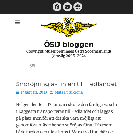
Hoppa
Facebook
E-
Webbplats
till
mail
innehåll
ÖSlJ bloggen
Copyright Museiföreningen Östra Södermanlands
Järnväg 2005 -2026
Sök
efter:
Snöröjning av linjen till Hedlandet
Publicerat
Författare
17 januari, 2010
Mats Furukrona
den
Helgen den 16 – 17 januari skulle den färdiga växeln
i Läggesta transporteras till Hedlandet och läggas
på plats men för att det ska vara möjligt att
genomföra måste banan snöröjas först. Eftersom
både fordon och plog finns i Mariefred innebär det