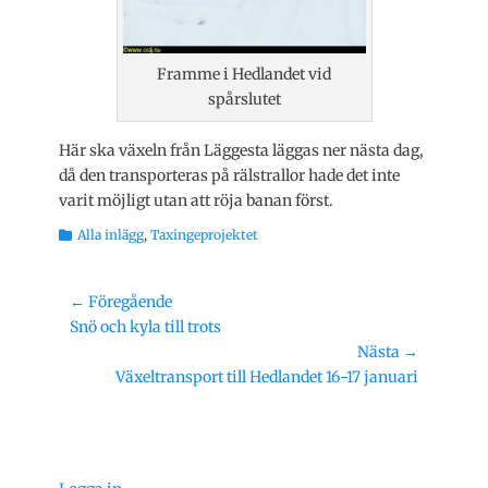
Framme i Hedlandet vid
spårslutet
Här ska växeln från Läggesta läggas ner nästa dag,
då den transporteras på rälstrallor hade det inte
varit möjligt utan att röja banan först.
Kategorier
Alla inlägg
,
Taxingeprojektet
Inläggsnavigering
← Föregående
Föregående
Snö och kyla till trots
inlägg:
Nästa →
Nästa
Växeltransport till Hedlandet 16-17 januari
inlägg: