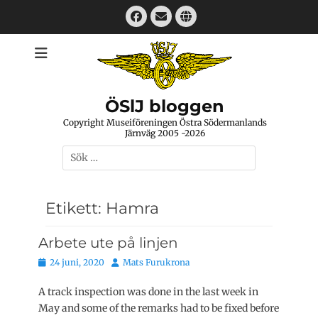
Hoppa
Facebook
E-
Webbplats
till
mail
innehåll
ÖSlJ bloggen
Copyright Museiföreningen Östra Södermanlands
Järnväg 2005 -2026
Sök
efter:
Etikett:
Hamra
Arbete ute på linjen
Publicerat
Författare
24 juni, 2020
Mats Furukrona
den
A track inspection was done in the last week in
May and some of the remarks had to be fixed before