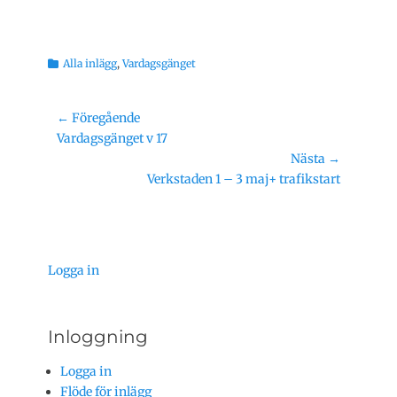
Kategorier
Alla inlägg
,
Vardagsgänget
Inläggsnavigering
← Föregående
Föregående
Vardagsgänget v 17
inlägg:
Nästa →
Nästa
Verkstaden 1 – 3 maj+ trafikstart
inlägg:
Logga in
Inloggning
Logga in
Flöde för inlägg