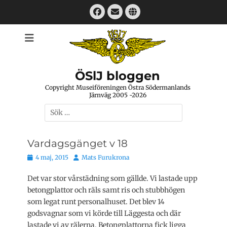
Hoppa
Facebook
E-
Webbplats
till
mail
innehåll
ÖSlJ bloggen
Copyright Museiföreningen Östra Södermanlands
Järnväg 2005 -2026
Sök
efter:
Vardagsgänget v 18
Publicerat
Författare
4 maj, 2015
Mats Furukrona
den
Det var stor vårstädning som gällde. Vi lastade upp
betongplattor och räls samt ris och stubbhögen
som legat runt personalhuset. Det blev 14
godsvagnar som vi körde till Läggesta och där
lastade vi av rälerna. Betongplattorna fick ligga