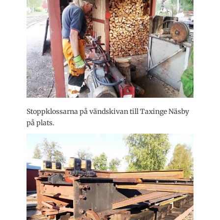
Stoppklossarna på vändskivan till Taxinge Näsby
på plats.