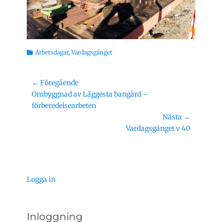
Kategorier
Arbetsdagar
,
Vardagsgänget
Inläggsnavigering
← Föregående
Föregående
Ombyggnad av Läggesta bangård –
inlägg:
förberedelsearbeten
Nästa →
Nästa
Vardagsgänget v 40
inlägg:
Logga in
Inloggning