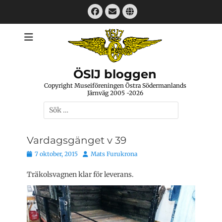
Hoppa
Facebook
E-
Webbplats
till
mail
innehåll
ÖSlJ bloggen
Copyright Museiföreningen Östra Södermanlands
Järnväg 2005 -2026
Sök
efter:
Vardagsgänget v 39
Publicerat
Författare
7 oktober, 2015
Mats Furukrona
den
Träkolsvagnen klar för leverans.