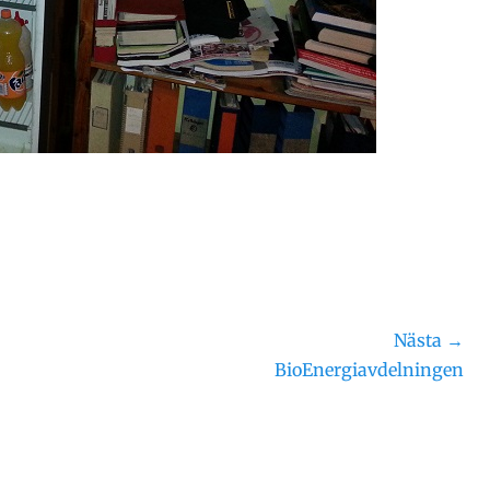
Nästa →
Nästa
BioEnergiavdelningen
inlägg: