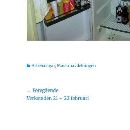
Kategorier
Arbetsdagar
,
Maskinavdelningen
Inläggsnavigering
← Föregående
Föregående
Verkstaden 21 – 22 februari
inlägg: