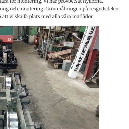
klara för montering. Vi har provbetsat hyllorna.
tsning och montering. Grönmålningen på resgodsdelen
 att vi ska få plats med alla våra matlådor.