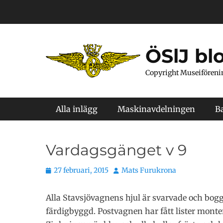
Hoppa
till
innehåll
ÖSlJ bl
Copyright Museiföreni
Primär meny
Alla inlägg
Maskinavdelningen
B
Vardagsgänget v 9
Publicerat
Författare
27 februari, 2015
Mats Furukrona
den
Alla Stavsjövagnens hjul är svarvade och bo
färdigbyggd. Postvagnen har fått lister monter