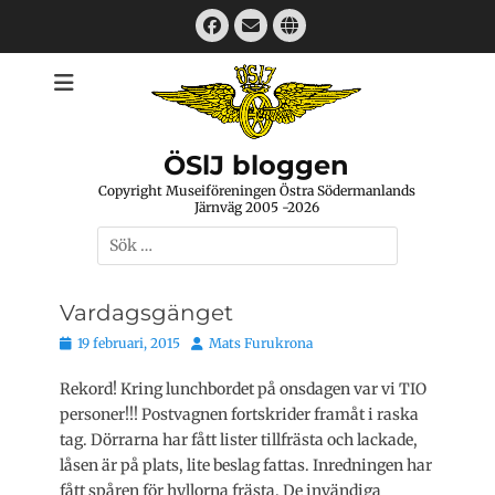
Hoppa
Facebook
E-
Webbplats
till
mail
innehåll
ÖSlJ bloggen
Copyright Museiföreningen Östra Södermanlands
Järnväg 2005 -2026
Sök
efter:
Vardagsgänget
Publicerat
Författare
19 februari, 2015
Mats Furukrona
den
Rekord! Kring lunchbordet på onsdagen var vi TIO
personer!!! Postvagnen fortskrider framåt i raska
tag. Dörrarna har fått lister tillfrästa och lackade,
låsen är på plats, lite beslag fattas. Inredningen har
fått spåren för hyllorna frästa. De invändiga