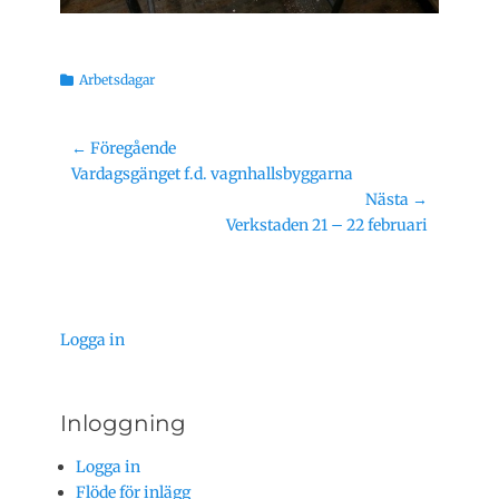
Kategorier
Arbetsdagar
Inläggsnavigering
← Föregående
Föregående
Vardagsgänget f.d. vagnhallsbyggarna
inlägg:
Nästa →
Nästa
Verkstaden 21 – 22 februari
inlägg:
Logga in
Inloggning
Logga in
Flöde för inlägg