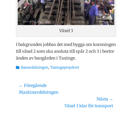
Växel 3
I bakgrunden jobbas det med bygga om korsningen
till växel 2 som ska ansluta till spår 2 och 3 i bortre
änden av bangården i Taxinge.
Kategorier
Banavdelningen
,
Taxingeprojektet
Inläggsnavigering
← Föregående
Föregående
Maskinavdelningen
inlägg:
Nästa →
Nästa
Växel 3 klar för transport
inlägg: