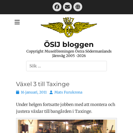
Hoppa
Facebook
E-
Webbplats
till
mail
innehåll
ÖSlJ bloggen
Copyright Museiföreningen Östra Södermanlands
Järnväg 2005 -2026
Sök
efter:
Växel 3 till Taxinge
Publicerat
Författare
16 januari, 2011
Mats Furukrona
den
Under helgen fortsatte jobben med att montera och
justera växlar till bangården i Taxinge.