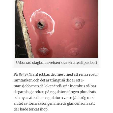
Urborrad stagbult, svetsen ska senare slipas bort
På JGJ 9 (Nian) jobbas det mest med att rensa rost i
ramtanken och det är trångt så det är ett 1-
mansjobb men då loket ändå står inomhus så har
de gamla glandren på regulatorstången plundrats
och nya satts dit – regulatorn var rejält trög mot
slutet av förra säsongen men de glander som satt
där hade torkat ihop.