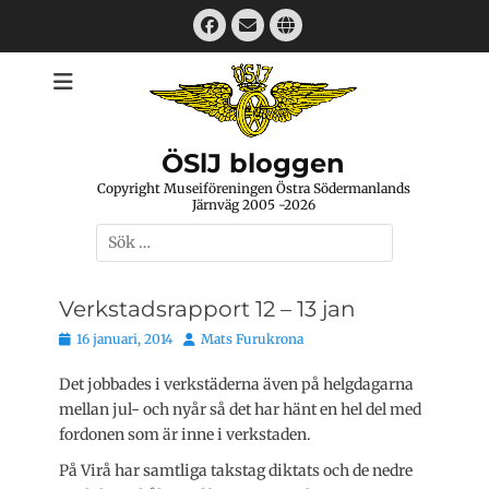
Hoppa
Facebook
E-
Webbplats
till
mail
innehåll
ÖSlJ bloggen
Copyright Museiföreningen Östra Södermanlands
Järnväg 2005 -2026
Sök
efter:
Verkstadsrapport 12 – 13 jan
Publicerat
Författare
16 januari, 2014
Mats Furukrona
den
Det jobbades i verkstäderna även på helgdagarna
mellan jul- och nyår så det har hänt en hel del med
fordonen som är inne i verkstaden.
På Virå har samtliga takstag diktats och de nedre