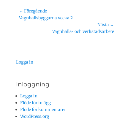
Inläggsnavigering
← Föregående
Föregående
Vagnhallsbyggarna vecka 2
inlägg:
Nästa →
Nästa
Vagnhalls- och verkstadsarbete
inlägg:
Logga in
Inloggning
Logga in
Flöde för inlägg
Flöde för kommentarer
WordPress.org