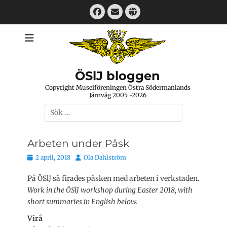
Hoppa
Facebook
E-
Webbplats
till
mail
innehåll
ÖSlJ bloggen
Copyright Museiföreningen Östra Södermanlands
Järnväg 2005 -2026
Sök
efter:
Arbeten under Påsk
Publicerat
Författare
2 april, 2018
Ola Dahlström
den
På ÖSlJ så firades påsken med arbeten i verkstaden.
Work in the ÖSlJ workshop during Easter 2018, with
short summaries in English below.
Virå