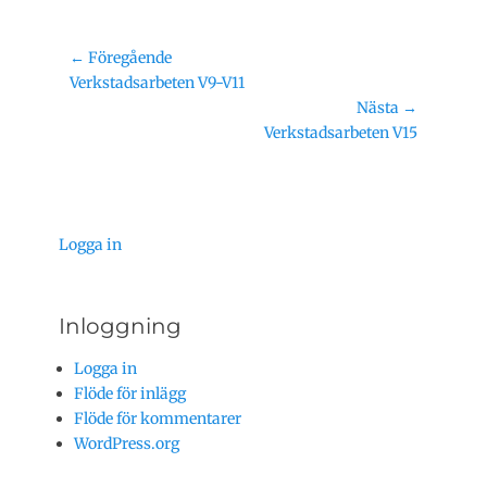
Inläggsnavigering
← Föregående
Föregående
Verkstadsarbeten V9-V11
inlägg:
Nästa →
Nästa
Verkstadsarbeten V15
inlägg:
Logga in
Inloggning
Logga in
Flöde för inlägg
Flöde för kommentarer
WordPress.org