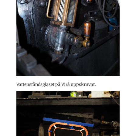
Vattenståndsglaset på Virå uppskruvat.