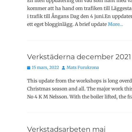
En liten uppdatering om vad som hänt med vå
kommer att ha hand om trafiken till Lägge
i trafik till Ångans Dag den 4 juni.En uppda
ett eget blogginlägg. A brief update
More…
Verkstäderna december 2021 
Publicerat
Författare
15 mars, 2022
Mats Furukrona
den
This update from the workshops is long overdue
Christmas season and all. The major work this 
No 4 K M Nelsson. With the boiler lifted, the 
Verkstadsarbeten maj