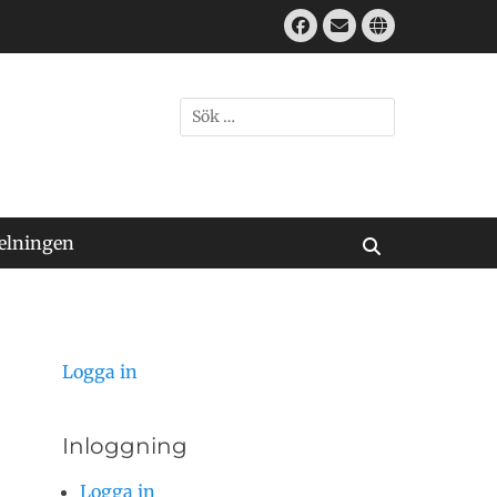
Facebook
E-
Webbplats
mail
Sök
efter:
elningen
Sök
Logga in
Inloggning
Logga in