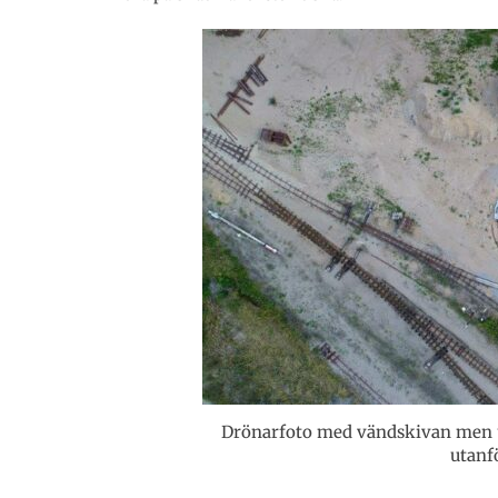
Drönarfoto med vändskivan men ut
utanf