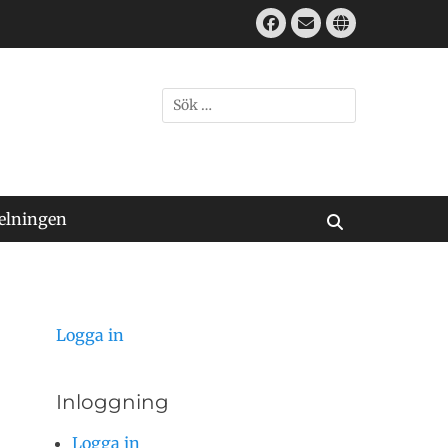
Facebook
E-
Webbplats
mail
Sök
efter:
elningen
Sök
Logga in
Inloggning
Logga in