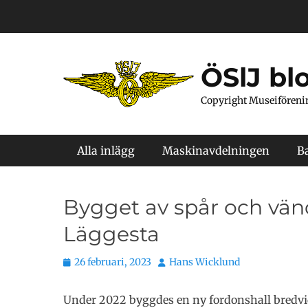
Hoppa
till
innehåll
ÖSlJ bl
Copyright Museiföreni
Primär meny
Alla inlägg
Maskinavdelningen
B
Bygget av spår och vänds
Läggesta
Publicerat
Författare
26 februari, 2023
Hans Wicklund
den
Under 2022 byggdes en ny fordonshall bredvi