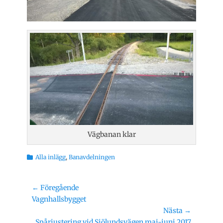
Vägbanan klar
Kategorier
Alla inlägg
,
Banavdelningen
Inläggsnavigering
← Föregående
Föregående
Vagnhallsbygget
inlägg:
Nästa →
Nästa
Spårjustering vid Sjölundsvägen maj-juni 2017