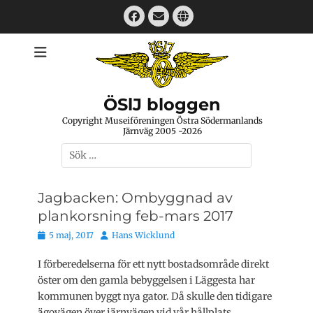
Hoppa
Facebook
E-
Webbplats
till
mail
innehåll
ÖSlJ bloggen
Copyright Museiföreningen Östra Södermanlands
Järnväg 2005 -2026
Sök
efter:
Jagbacken: Ombyggnad av
plankorsning feb-mars 2017
Publicerat
Författare
5 maj, 2017
Hans Wicklund
den
I förberedelserna för ett nytt bostadsområde direkt
öster om den gamla bebyggelsen i Läggesta har
kommunen byggt nya gator. Då skulle den tidigare
ägovägen över järnvägen vid vår hållplats