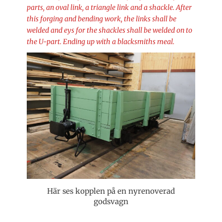
parts, an oval link, a triangle link and a shackle. After
this forging and bending work, the links shall be
welded and eys for the shackles shall be welded on to
the U-part. Ending up with a blacksmiths meal.
Här ses kopplen på en nyrenoverad
godsvagn