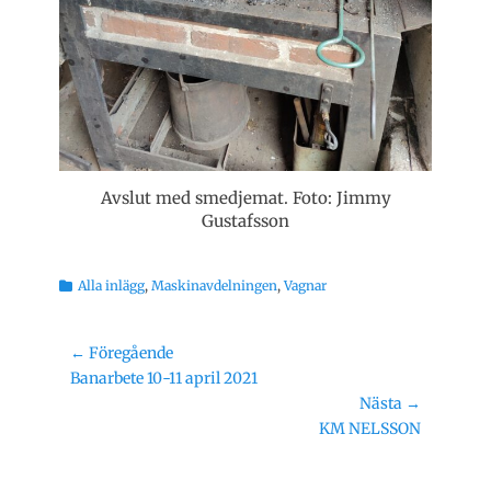
Avslut med smedjemat. Foto: Jimmy
Gustafsson
Kategorier
Alla inlägg
,
Maskinavdelningen
,
Vagnar
Inläggsnavigering
← Föregående
Föregående
Banarbete 10-11 april 2021
inlägg:
Nästa →
Nästa
KM NELSSON
inlägg: