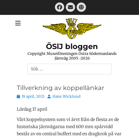
Hoppa
Facebook
E-
Webbplats
till
mail
innehåll
ÖSlJ bloggen
Copyright Museiföreningen Östra Södermanlands
Järnväg 2005 -2026
Sök
efter:
Tillverkning av koppellänkar
Publicerat
Författare
19 april, 2021
Hans Wicklund
den
Lördag 17 april
Vårt koppelsystem som vi ärvt från de flesta av de
historiska järnvägarna med 600 mm spårvidd
består av en central buffert med en dragkrok på var