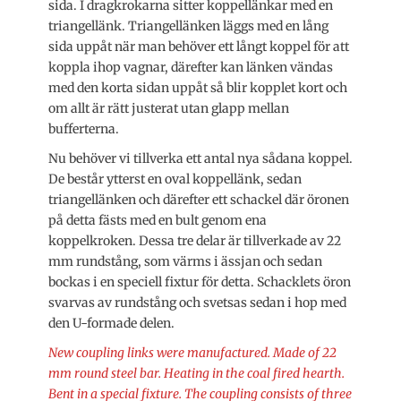
sida. I dragkrokarna sitter koppellänkar med en
triangellänk. Triangellänken läggs med en lång
sida uppåt när man behöver ett långt koppel för att
koppla ihop vagnar, därefter kan länken vändas
med den korta sidan uppåt så blir kopplet kort och
om allt är rätt justerat utan glapp mellan
bufferterna.
Nu behöver vi tillverka ett antal nya sådana koppel.
De består ytterst en oval koppellänk, sedan
triangellänken och därefter ett schackel där öronen
på detta fästs med en bult genom ena
koppelkroken. Dessa tre delar är tillverkade av 22
mm rundstång, som värms i ässjan och sedan
bockas i en speciell fixtur för detta. Schacklets öron
svarvas av rundstång och svetsas sedan i hop med
den U-formade delen.
New coupling links were manufactured. Made of 22
mm round steel bar. Heating in the coal fired hearth.
Bent in a special fixture. The coupling consists of three