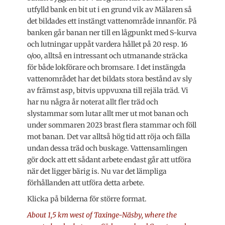
utfylld bank en bit ut i en grund vik av Mälaren så
det bildades ett instängt vattenområde innanför. På
banken går banan ner till en lågpunkt med S-kurva
och lutningar uppåt vardera hållet på 20 resp. 16
o/oo, alltså en intressant och utmanande sträcka
för både lokförare och bromsare. I det instängda
vattenområdet har det bildats stora bestånd av sly
av främst asp, bitvis uppvuxna till rejäla träd. Vi
har nu några år noterat allt fler träd och
slystammar som lutar allt mer ut mot banan och
under sommaren 2023 brast flera stammar och föll
mot banan. Det var alltså hög tid att röja och fälla
undan dessa träd och buskage. Vattensamlingen
gör dock att ett sådant arbete endast går att utföra
när det ligger bärig is. Nu var det lämpliga
förhållanden att utföra detta arbete.
Klicka på bilderna för större format.
About 1,5 km west of Taxinge-Näsby, where the