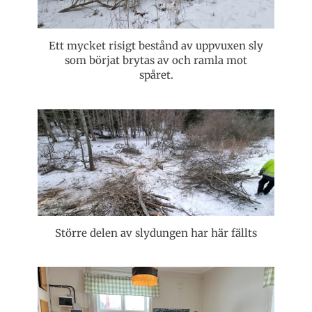
Ett mycket risigt bestånd av uppvuxen sly
som börjat brytas av och ramla mot
spåret.
Större delen av slydungen har här fällts