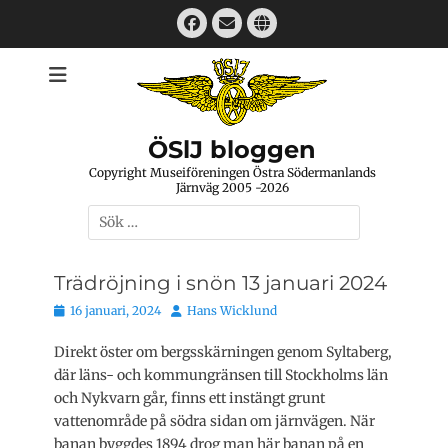
Hoppa
Facebook
E-
Webbplats
till
mail
innehåll
ÖSlJ bloggen
Copyright Museiföreningen Östra Södermanlands
Järnväg 2005 -2026
Sök
efter:
Trädröjning i snön 13 januari 2024
Publicerat
Författare
16 januari, 2024
Hans Wicklund
den
Direkt öster om bergsskärningen genom Syltaberg,
där läns- och kommungränsen till Stockholms län
och Nykvarn går, finns ett instängt grunt
vattenområde på södra sidan om järnvägen. När
banan byggdes 1894 drog man här banan på en