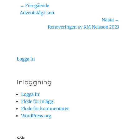
Inläggsnavigering
← Föregående
Föregående
Adventståg i snö
inlägg:
Nästa →
Nästa
Renoveringen av KM Nelsson 2023
inlägg:
Logga in
Inloggning
Logga in
Flöde för inlägg
Flöde för kommentarer
WordPress.org
Sök