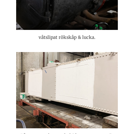
våtslipat rökskåp & lucka.