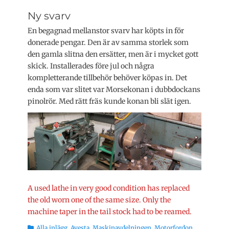
Ny svarv
En begagnad mellanstor svarv har köpts in för
donerade pengar. Den är av samma storlek som
den gamla slitna den ersätter, men är i mycket gott
skick. Installerades före jul och några
kompletterande tillbehör behöver köpas in. Det
enda som var slitet var Morsekonan i dubbdockans
pinolrör. Med rätt fräs kunde konan bli slät igen.
A used lathe in very good condition has replaced
the old worn one of the same size. Only the
machine taper in the tail stock had to be reamed.
Kategorier
Alla inlägg
,
Avesta
,
Maskinavdelningen
,
Motorfordon
,