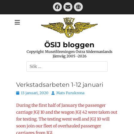
Hoppa
Facebook
E-
Webbplats
till
mail
innehåll
ÖSlJ bloggen
Copyright Museiföreningen Östra Södermanlands
Järnväg 2005 -2026
Sök
efter:
Verkstadsarbeten 1-12 januari
Publicerat
Författare
13 januari, 2020
Mats Furukrona
den
During the first half of January the passenger
carriage JGJ 10 and the wagon JGJ 42 were taken out
for testing. The testing went well and JGJ 10 will
soon join our fleet of overhauled passenger
carriages from JGJ.