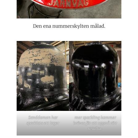
Den ena nummerskylten målad.
Sanddomen har
mer spackling kommer
spacklats ett lager
krävas för att uppnå rätt
resultat.