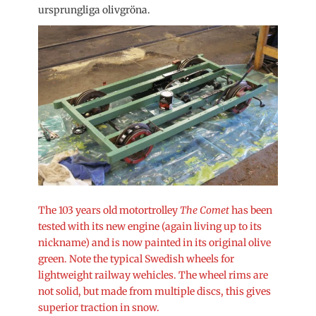
ursprungliga olivgröna.
The 103 years old motortrolley
The Comet
has been
tested with its new engine (again living up to its
nickname) and is now painted in its original olive
green. Note the typical Swedish wheels for
lightweight railway wehicles. The wheel rims are
not solid, but made from multiple discs, this gives
superior traction in snow.