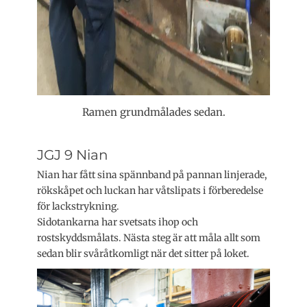
Ramen grundmålades sedan.
JGJ 9 Nian
Nian har fått sina spännband på pannan linjerade,
rökskåpet och luckan har våtslipats i förberedelse
för lackstrykning.
Sidotankarna har svetsats ihop och
rostskyddsmålats. Nästa steg är att måla allt som
sedan blir svåråtkomligt när det sitter på loket.