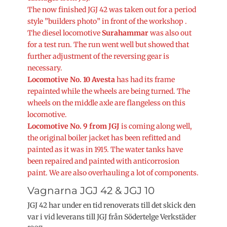
The now finished JGJ 42 was taken out for a period
style ”builders photo” in front of the workshop .
The diesel locomotive
Surahammar
was also out
for a test run. The run went well but showed that
further adjustment of the reversing gear is
necessary.
Locomotive No. 10 Avesta
has had its frame
repainted while the wheels are being turned. The
wheels on the middle axle are flangeless on this
locomotive.
Locomotive No. 9 from JGJ
is coming along well,
the original boiler jacket has been refitted and
painted as it was in 1915. The water tanks have
been repaired and painted with anticorrosion
paint. We are also overhauling a lot of components.
Vagnarna JGJ 42 & JGJ 10
JGJ 42 har under en tid renoverats till det skick den
var i vid leverans till JGJ från Södertelge Verkstäder