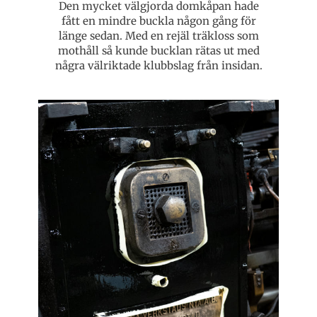
Den mycket välgjorda domkåpan hade
fått en mindre buckla någon gång för
länge sedan. Med en rejäl träkloss som
mothåll så kunde bucklan rätas ut med
några välriktade klubbslag från insidan.