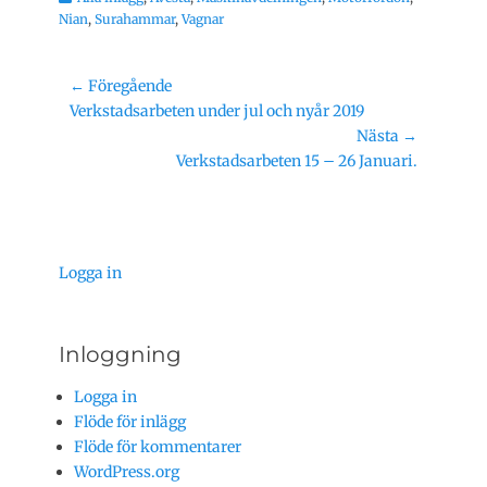
Nian
,
Surahammar
,
Vagnar
Inläggsnavigering
← Föregående
Föregående
Verkstadsarbeten under jul och nyår 2019
inlägg:
Nästa →
Nästa
Verkstadsarbeten 15 – 26 Januari.
inlägg:
Logga in
Inloggning
Logga in
Flöde för inlägg
Flöde för kommentarer
WordPress.org