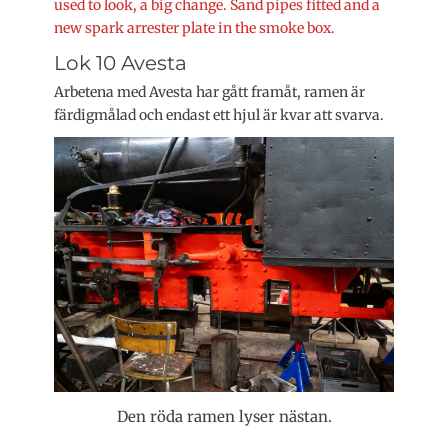
used to look, a big change. Sand pipes fitted and a
new spark arrester plate in the smoke box.
Lok 10 Avesta
Arbetena med Avesta har gått framåt, ramen är
färdigmålad och endast ett hjul är kvar att svarva.
Den röda ramen lyser nästan.