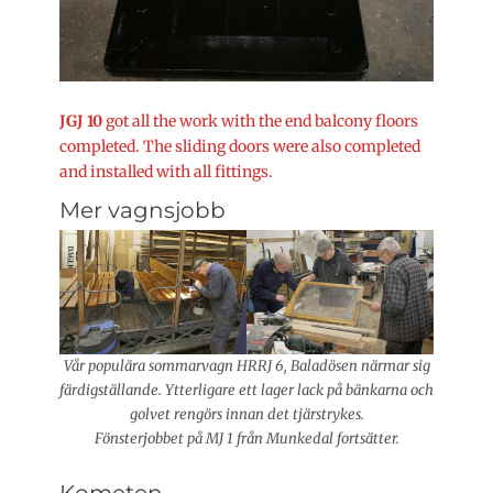
JGJ 10
got all the work with the end balcony floors
completed. The sliding doors were also completed
and installed with all fittings.
Mer vagnsjobb
Vår populära sommarvagn HRRJ 6, Baladösen närmar sig
färdigställande. Ytterligare ett lager lack på bänkarna och
golvet rengörs innan det tjärstrykes.
Fönsterjobbet på MJ 1 från Munkedal fortsätter.
Kometen