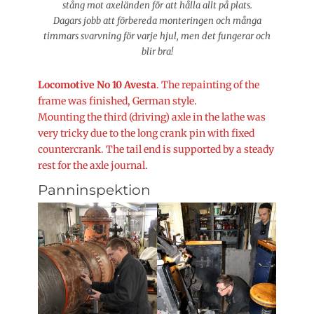
stång mot axeländen för att hålla allt på plats.
Dagars jobb att förbereda monteringen och många
timmars svarvning för varje hjul, men det fungerar och
blir bra!
Locomotive No 10 Avesta
. The repainting of the
frame was finished, German style.
Mounting the third (driving) axle in the lathe was
very tricky due to the long crank pin with fixed
countercrank. The tail end is supported by a steady
rest for the axle journal.
Panninspektion