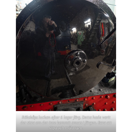
Rökskåps luckan efter 6 lager färg. Detta hade varit
det sista om det inte kommit smuts i färgen. Bara att
slipa och måla igen.