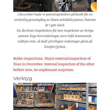
I december hade vi panninspektören på besök för en
oredntlig genomgång av Nians avklädda panna. Pannan
är i gott skick.
Nu återkom inspektören för inre inspektion av övriga
pannor. Inga överraskningar, men inför kommande
tubbyte mm. så skall ytterligare mätningar göras på
Emsfors fyrbox.
Boiler inspections. Major external inspection of
Nian in December. Internal inspection of the other
boilers now, no unpleasant surprises.
Verktyg