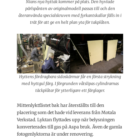
Nians nya hyttak kommer på plats. Den hyvlade
pärlspånten av originalmodell passas till och den
återanvända specialskruven med fyrkantskallar fälls in i
trät för att ge en helt plan yta för takplåten.
Hyttens fördragbara sidoskärmar får en första strykning
med hyttgul färg. I förgrunden våtslipas cylindrarnas
täckplåtar för ytterligare ett färglager.
Mittenlyktfästet bak har återställts till den
placering som det hade vid leverans från Motala
Verkstad. Lyktan flyttades upp när belysningen
konverterades till gas på Aspa bruk. Även de gamla
fotogenlyktorna är under renovering.