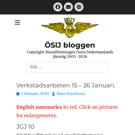
Hoppa
Facebook
E-
Webbplats
till
mail
innehåll
ÖSlJ bloggen
Copyright Museiföreningen Östra Södermanlands
Järnväg 2005 -2026
Sök
efter:
Verkstadsarbeten 15 – 26 Januari.
Publicerat
Författare
2 februari, 2020
Mats Furukrona
den
English summaries
in red. Click on pictures
for enlargements.
JGJ 10