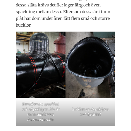
dessa släta krävs det fler lager färg och även
spackling mellan dessa. Eftersom dessa är i tunn
plåt har dom under åren fått flera små och större
bucklor.
Sanddomen spacklad
och slipad igen. Nu är
Insidan av domkåpan
även sandrören
rostskyddad
återmonterade.