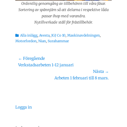
Ordentlig genomgång av tillbehören till våra fäsar.
Sortering av spännjärn så att delarna i respektive låda
passar ihop med varandra.
Nytillverkade ställ för frästillbehör.
Kategorier
Alla inlägg
,
Avesta
,
JGJ Co 10
,
Maskinavdelningen
,
Motorfordon
,
Nian
,
Surahammar
Inläggsnavigering
← Föregående
Föregående
Verkstadsarbeten 1-12 januari
inlägg:
Nästa →
Nästa
Arbeten 1 februari till 8 mars.
inlägg:
Logga in