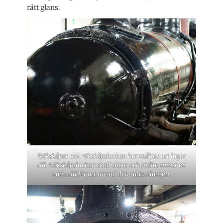
rätt glans.
Rökskåpet och rökskåpsluckan har målats ett lager
till. Rökskåpsluckan skall slipas och målas minst en
gång till för att uppnå den rätta glansen.