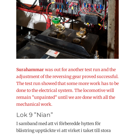
Surahammar
was out for another test run and the
adjustment of the reversing gear proved successful.
The test run showed that some more work has to be
done to the electrical system. The locomotive will
remain ”unpainted” until we are done with all the
mechanical work.
Lok 9 ”Nian”
I samband med att vi förberedde hytten för
blästring upptäckte vi att virket i taket till stora