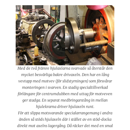
Med de två främre hjulaxlarna svarvade så återstår den
mycket besvärliga bakre drivaxeln. Den har en lång
vevtapp med motvev (för slidstyrningen) som försvårar
monteringen i svarven. En stadig specialtillverkad
förlängare för centrumdubben med uttag för motveven
ger stadga. En separat medbringarstång in mellan
hjulekrarna driver hjulaxeln runt.
För att slippa motsvarande specialarrangemang i andra
änden så stöds hjulaxeln där i stället av en stöd-docka
direkt mot axelns lagergång. Då räcker det med en smal