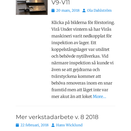
V9-V11
Publicerat
Författare
20 mars, 2018
Ola Dahlström
den
Klicka på bilderna för förstoring.
Virå Under vintern så har Virås
maskineri varit nedkopplat för
inspektion av lager. Ett
koppelstångslager var utslitet
och behövde nytillverkas. Vid
närmare inspektion så kunde vi
även se att gejdrarna och
tvärstyckena kommer att
behöva renoveras inom en snar
framtid men att läget inte var
mer akut än att loket
More…
Mer verkstadarbete v. 8 2018
Publicerat
Författare
22 februari, 2018
Hans Wicklund
den