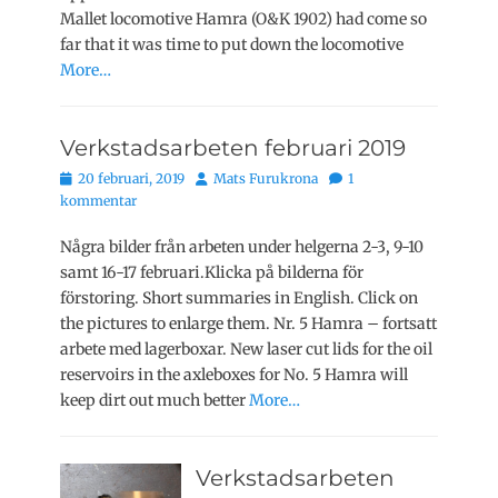
Mallet locomotive Hamra (O&K 1902) had come so
far that it was time to put down the locomotive
More…
Verkstadsarbeten februari 2019
Publicerat
Författare
20 februari, 2019
Mats Furukrona
1
den
kommentar
Några bilder från arbeten under helgerna 2-3, 9-10
samt 16-17 februari.Klicka på bilderna för
förstoring. Short summaries in English. Click on
the pictures to enlarge them. Nr. 5 Hamra – fortsatt
arbete med lagerboxar. New laser cut lids for the oil
reservoirs in the axleboxes for No. 5 Hamra will
keep dirt out much better
More…
Verkstadsarbeten