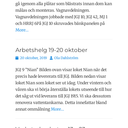
gå igenom alla plåtar som blästrats innan dom kan
målas och monteras. Vagnavdelningen.
Vagnavdelningen jobbade med JGJ 10, JGJ 42, MJ 1
och HRRJ 6På JGJ 10 skruvades bänkpanelen på
More…
Arbetshelg 19-20 oktober
Publicerat
Författare
20 oktober, 2019
Ola Dahlström
den
JGJ 9 ”Nian” Bilden ovan visar loket Nian när det
precis hade levererats till JGJ. Bilden nedan visar
loket Nian som loket ser ut idag. Under vintern och
våren ska vi börja återställa lokets utseende till hur
det såg ut vid leverans till JGJ 1915. Vi ska dessutom
renovera vattentankarna. Detta innefattar bland
annat ommålning
More…