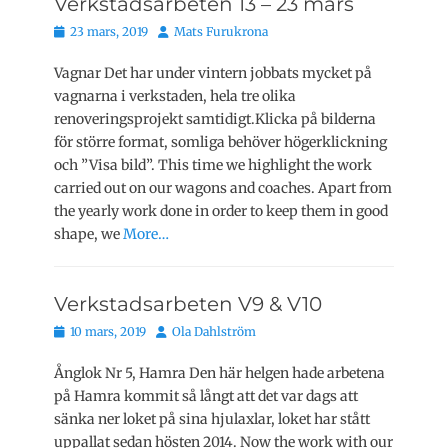
Verkstadsarbeten 13 – 23 mars
Publicerat
Författare
23 mars, 2019
Mats Furukrona
den
Vagnar Det har under vintern jobbats mycket på
vagnarna i verkstaden, hela tre olika
renoveringsprojekt samtidigt.Klicka på bilderna
för större format, somliga behöver högerklickning
och ”Visa bild”. This time we highlight the work
carried out on our wagons and coaches. Apart from
the yearly work done in order to keep them in good
shape, we
More…
Verkstadsarbeten V9 & V10
Publicerat
Författare
10 mars, 2019
Ola Dahlström
den
Ånglok Nr 5, Hamra Den här helgen hade arbetena
på Hamra kommit så långt att det var dags att
sänka ner loket på sina hjulaxlar, loket har stått
uppallat sedan hösten 2014. Now the work with our