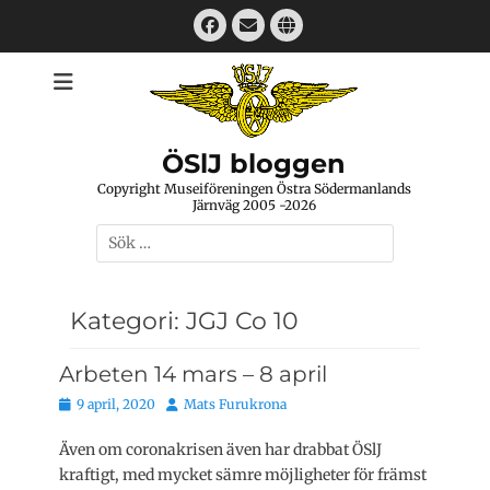
Hoppa
Facebook
E-
Webbplats
till
mail
innehåll
ÖSlJ bloggen
Copyright Museiföreningen Östra Södermanlands
Järnväg 2005 -2026
Sök
efter:
Kategori:
JGJ Co 10
Arbeten 14 mars – 8 april
Publicerat
Författare
9 april, 2020
Mats Furukrona
den
Även om coronakrisen även har drabbat ÖSlJ
kraftigt, med mycket sämre möjligheter för främst