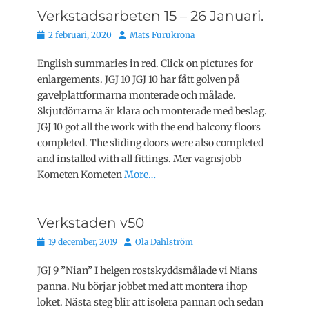
Verkstadsarbeten 15 – 26 Januari.
Publicerat
Författare
2 februari, 2020
Mats Furukrona
den
English summaries in red. Click on pictures for
enlargements. JGJ 10 JGJ 10 har fått golven på
gavelplattformarna monterade och målade.
Skjutdörrarna är klara och monterade med beslag.
JGJ 10 got all the work with the end balcony floors
completed. The sliding doors were also completed
and installed with all fittings. Mer vagnsjobb
Kometen Kometen
More…
Verkstaden v50
Publicerat
Författare
19 december, 2019
Ola Dahlström
den
JGJ 9 ”Nian” I helgen rostskyddsmålade vi Nians
panna. Nu börjar jobbet med att montera ihop
loket. Nästa steg blir att isolera pannan och sedan