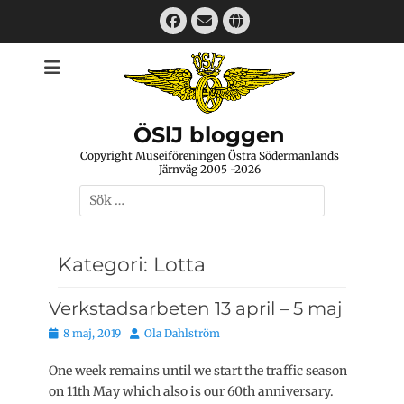
Hoppa
Facebook
E-
Webbplats
till
mail
innehåll
ÖSlJ bloggen
Copyright Museiföreningen Östra Södermanlands
Järnväg 2005 -2026
Sök
efter:
Kategori:
Lotta
Verkstadsarbeten 13 april – 5 maj
Publicerat
Författare
8 maj, 2019
Ola Dahlström
den
One week remains until we start the traffic season
on 11th May which also is our 60th anniversary.