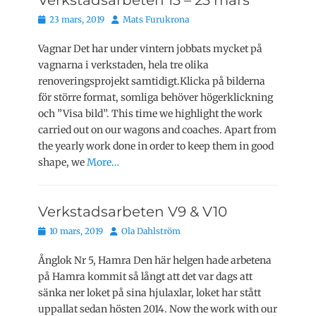
Verkstadsarbeten 13 – 23 mars
Publicerat
Författare
23 mars, 2019
Mats Furukrona
den
Vagnar Det har under vintern jobbats mycket på
vagnarna i verkstaden, hela tre olika
renoveringsprojekt samtidigt.Klicka på bilderna
för större format, somliga behöver högerklickning
och ”Visa bild”. This time we highlight the work
carried out on our wagons and coaches. Apart from
the yearly work done in order to keep them in good
shape, we
More…
Verkstadsarbeten V9 & V10
Publicerat
Författare
10 mars, 2019
Ola Dahlström
den
Ånglok Nr 5, Hamra Den här helgen hade arbetena
på Hamra kommit så långt att det var dags att
sänka ner loket på sina hjulaxlar, loket har stått
uppallat sedan hösten 2014. Now the work with our