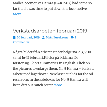
Mallet locomotive Hamra (O&K 1902) had come so
far that it was time to put down the locomotive
More…
Verkstadsarbeten februari 2019
Publicerat
Författare
20 februari, 2019
Mats Furukrona
1
den
kommentar
Några bilder från arbeten under helgerna 2-3, 9-10
samt 16-17 februari.Klicka på bilderna för
förstoring. Short summaries in English. Click on
the pictures to enlarge them. Nr. 5 Hamra – fortsatt
arbete med lagerboxar. New laser cut lids for the oil
reservoirs in the axleboxes for No. 5 Hamra will
keep dirt out much better
More…